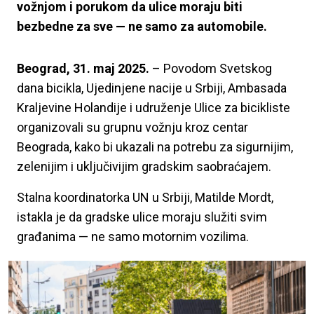
vožnjom i porukom da ulice moraju biti
bezbedne za sve — ne samo za automobile.
Beograd, 31. maj 2025.
– Povodom Svetskog
dana bicikla, Ujedinjene nacije u Srbiji, Ambasada
Kraljevine Holandije i udruženje Ulice za bicikliste
organizovali su grupnu vožnju kroz centar
Beograda, kako bi ukazali na potrebu za sigurnijim,
zelenijim i uključivijim gradskim saobraćajem.
Stalna koordinatorka UN u Srbiji, Matilde Mordt,
istakla je da gradske ulice moraju služiti svim
građanima — ne samo motornim vozilima.