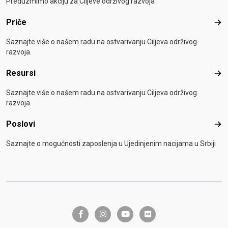
Preduzmimo akciju za Ciljeve održivog razvoja
Priče
Pri
Saznajte više o našem radu na ostvarivanju Ciljeva održivog
razvoja.
Resursi
Res
Saznajte više o našem radu na ostvarivanju Ciljeva održivog
razvoja.
Poslovi
Pos
Saznajte o mogućnosti zaposlenja u Ujedinjenim nacijama u Srbiji
facebook-f
instagram
youtube
flickr