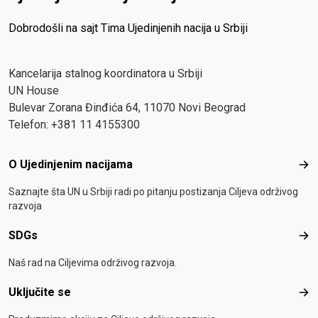
Dobrodošli na sajt Tima Ujedinjenih nacija u Srbiji
Kancelarija stalnog koordinatora u Srbiji
UN House
Bulevar Zorana Đinđića 64, 11070 Novi Beograd
Telefon: +381 11 4155300
Footer menu
O Ujedinjenim nacijama
O Uj
Saznajte šta UN u Srbiji radi po pitanju postizanja Ciljeva održivog
razvoja
SDGs
SD
Naš rad na Ciljevima održivog razvoja.
Uključite se
Uklj