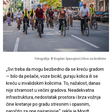
Fotografija: © Bogdan Spasojevic/Ulice za bicikliste
„Svi treba da mogu bezbedno da se kreću gradom
— bilo da pešače, voze bicikl, guraju kolica ili se
kreću u invalidskim kolicima. To, nažalost, danas
nije stvarnost u većini gradova. Neadekvatna
infrastruktura, nedostatak prostora i brza vožnja
čine kretanje po gradu stresnim i opasnim,
naročito za one najranjivije“, rekla je Mordt.