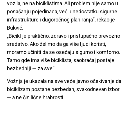
vozila, ne na biciklistima. Ali problem nije samo u
ponašanju pojedinaca, već u nedostatku sigurne
infrastrukture i dugoročnog planiranja“, rekao je
Bukvić.
„Bicikl je praktično, zdravo i pristupačno prevozno
sredstvo. Ako želimo da ga više ljudi koristi,
moramo učiniti da se osećaju sigurno i komforno.
Tamo gde ima više biciklista, saobraćaj postaje
bezbedniji — za sve“.
Vožnja je ukazala na sve veće javno očekivanje da
biciklizam postane bezbedan, svakodnevan izbor
— a ne čin lične hrabrosti.