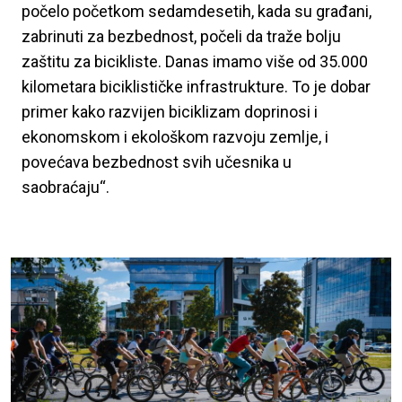
počelo početkom sedamdesetih, kada su građani,
zabrinuti za bezbednost, počeli da traže bolju
zaštitu za bicikliste. Danas imamo više od 35.000
kilometara biciklističke infrastrukture. To je dobar
primer kako razvijen biciklizam doprinosi i
ekonomskom i ekološkom razvoju zemlje, i
povećava bezbednost svih učesnika u
saobraćaju“.