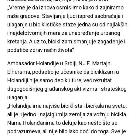
„Vreme je da iznova osmislimo kako dizajniramo
naše gradove. Stavljanje ljudi ispred saobraćaja i
ulaganje u biciklističke staze jedna su od najlakših
i najdelotvornijih mera za unapređenje urbanog
kretanja. A uz to, biciklizam smanjuje zagađenje i
podstiče zdrav način života“!
Ambasador Holandije u Srbiji, NJ.E. Martajn
Elhersma, podsetio je učesnike da biciklizam u
Holandiji nije samo deo kulture, već rezultat
dugogodišnjeg građanskog aktivizma i strateškog
ulaganja.
„Holandija ima najviše biciklista i bicikala na svetu,
ali je ujedno i najsigurnija zemlja za vožnju bicikla.
Nama Holanđanima to deluje kao nešto što se
podrazumeva, ali nije bilo lako doći do toga. Sve je