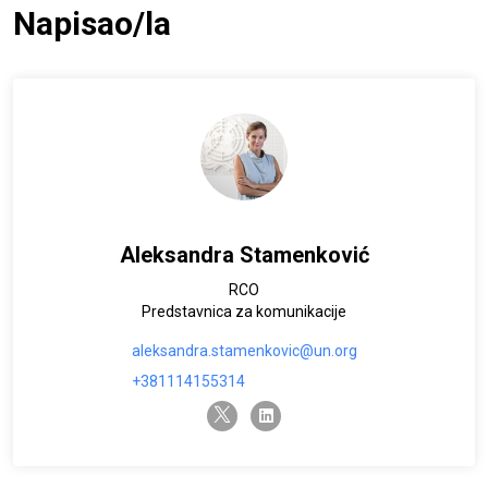
Napisao/la
Aleksandra Stamenković
RCO
Predstavnica za komunikacije
aleksandra.stamenkovic@un.org
+381114155314
twitter-x
linkedin