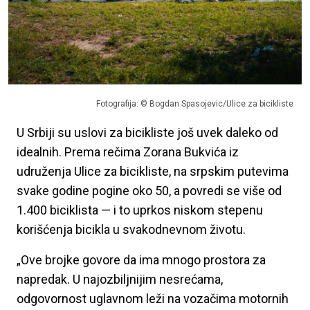
Fotografija: © Bogdan Spasojevic/Ulice za bicikliste
U Srbiji su uslovi za bicikliste još uvek daleko od
idealnih. Prema rečima Zorana Bukvića iz
udruženja Ulice za bicikliste, na srpskim putevima
svake godine pogine oko 50, a povredi se više od
1.400 biciklista — i to uprkos niskom stepenu
korišćenja bicikla u svakodnevnom životu.
„Ove brojke govore da ima mnogo prostora za
napredak. U najozbiljnijim nesrećama,
odgovornost uglavnom leži na vozačima motornih