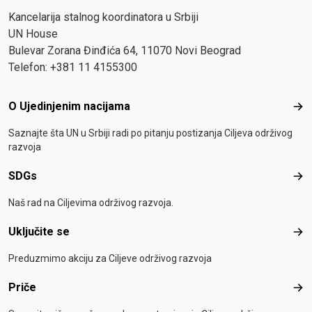
Kancelarija stalnog koordinatora u Srbiji
UN House
Bulevar Zorana Đinđića 64, 11070 Novi Beograd
Telefon: +381 11 4155300
Footer menu
O Ujedinjenim nacijama
O Uj
Saznajte šta UN u Srbiji radi po pitanju postizanja Ciljeva održivog
razvoja
SDGs
SD
Naš rad na Ciljevima održivog razvoja.
Uključite se
Uklj
Preduzmimo akciju za Ciljeve održivog razvoja
Priče
Pri