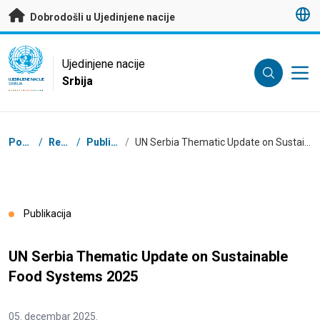
Preskoči na glavni sadržaj
Dobrodošli u Ujedinjene nacije
UN Logo
Ujedinjene nacije
Srbija
UJEDINJENE NACIJE
SRBIJA
Breadcrumb
Početna
/
Resursi
/
Publikacije
/
UN Serbia Thematic Update on Sustainable Food Systems 2025
Publikacija
UN Serbia Thematic Update on Sustainable
Food Systems 2025
05. decembar 2025.