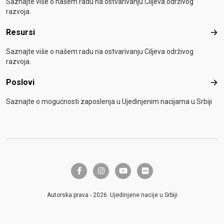
Saznajte više o našem radu na ostvarivanju Ciljeva održivog
razvoja.
Resursi
Res
Saznajte više o našem radu na ostvarivanju Ciljeva održivog
razvoja.
Poslovi
Pos
Saznajte o mogućnosti zaposlenja u Ujedinjenim nacijama u Srbiji
facebook-f
instagram
youtube
flickr
Autorska prava - 2026. Ujedinjene nacije u Srbiji