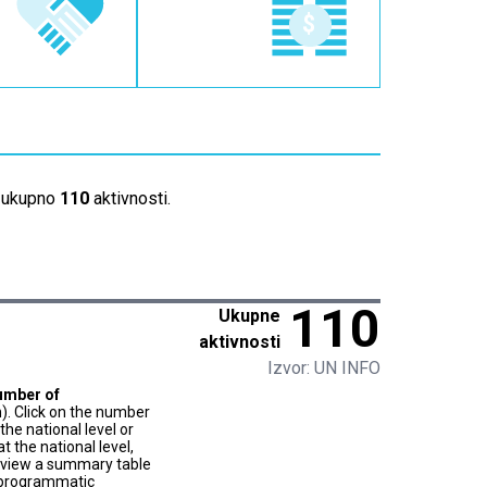
d ukupno
110
aktivnosti.
110
Ukupne
aktivnosti
Izvor: UN INFO
umber of
). Click on the number
he national level or
t the national level,
to view a summary table
f programmatic