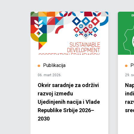
Publikacija
P
06. mart 2026.
29. s
tuću
Okvir saradnje za održivi
Nap
razvoj između
ind
 fazu
Ujedinjenih nacija i Vlade
raz
ljeve
Republike Srbije 2026–
sre
2030