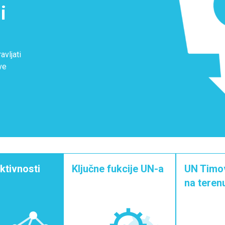
i
avljati
ve
ktivnosti
Ključne fukcije UN-a
UN Timov
na teren