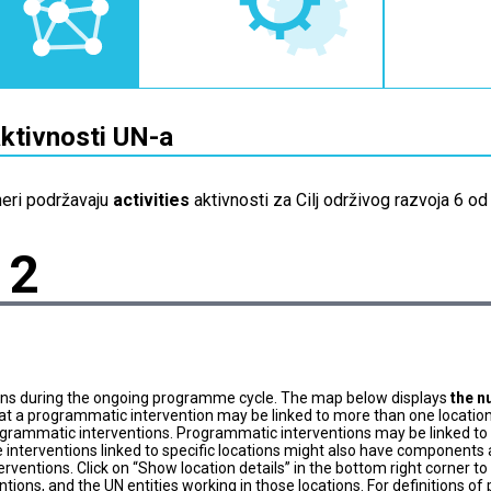
aktivnosti UN-a
neri podržavaju
activities
aktivnosti za Cilj održivog razvoja 6 o
2
ons during the ongoing programme cycle. The map below displays
the n
at a programmatic intervention may be linked to more than one location
grammatic interventions. Programmatic interventions may be linked to t
 interventions linked to specific locations might also have components a
terventions. Click on “Show location details” in the bottom right corner 
tions, and the UN entities working in those locations. For definitions o