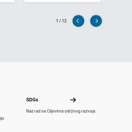
1
/
12
SDGs
SDGs
nim nacijama
Naš rad na Ciljevima održivog razvoja.
nju