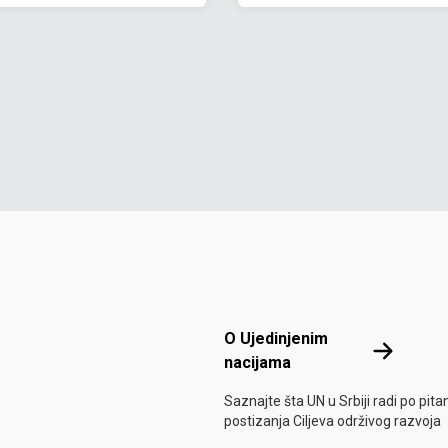
Footer menu
O Ujedinjenim
O Ujedinje
nacijama
Saznajte šta UN u Srbiji radi po pita
postizanja Ciljeva održivog razvoja