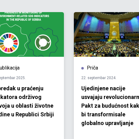
ublikacija
Priča
eptembar 2025.
22. septembar 2024.
redak u praćenju
Ujedinjene nacije
ikatora održivog
usvajaju revolucionarn
voja u oblasti životne
Pakt za budućnost ka
dine u Republici Srbiji
bi transformisale
globalno upravljanje