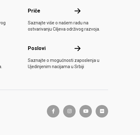
e
Priče
Priče
vog
Saznajte više o našem radu na
ostvarivanju Ciljeva održivog razvoja.
Poslovi
Poslovi
Saznajte o mogućnosti zaposlenja u
a.
Ujedinjenim nacijama u Srbiji
facebook-f
instagram
youtube
flickr