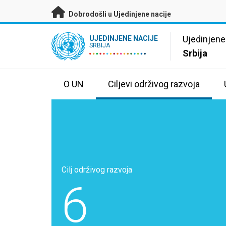
Preskoči na glavni sadržaj
Dobrodošli u Ujedinjene nacije
UN Logo
Ujedinjene
UJEDINJENE NACIJE
SRBIJA
Srbija
O UN
Ciljevi održivog razvoja
Cilj održivog razvoja
6