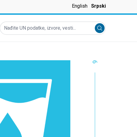
English
Srpski
Nađite UN podatke, izvore, vesti...
Submit search
6